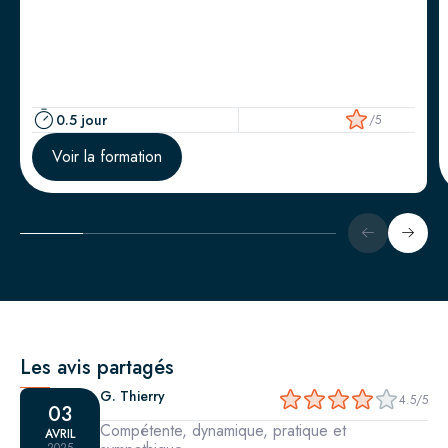
courte permet aux participants de développer des actions
concrètes pour protéger la santé et le bien-être des collaborateurs
tout en renforçant la performance organisationnelle.
0.5 jour
/5
Voir la formation
Les avis partagés
G. Thierry
4.5/5
03
Compétente, dynamique, pratique et
AVRIL
2025