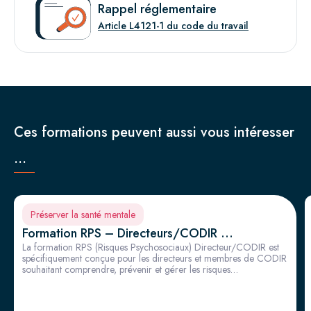
Rappel réglementaire
Article L4121-1 du code du travail
Ces formations peuvent aussi vous intéresser
...
Préserver la santé mentale
Formation RPS – Directeurs/CODIR
La formation RPS (Risques Psychosociaux) Directeur/CODIR est
spécifiquement conçue pour les directeurs et membres de CODIR
souhaitant comprendre, prévenir et gérer les risques
psychosociaux en entreprise. En abordant les obligations
réglementaires, les facteurs de stress au travail, les violences et les
stratégies de prévention des RPS en entreprise, cette formation