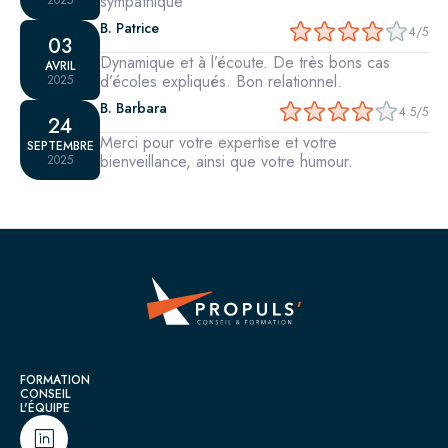
sympathique
B. Patrice
4/5
03
Dynamique et à l’écoute. De très bons cas
AVRIL
d’écoles expliqués. Bon relationnel.
2025
B. Barbara
4.5/5
24
Merci pour votre expertise et votre
SEPTEMBRE
bienveillance, ainsi que votre humour.
2025
Propuls' : Votre partenaire en conseil et form
FORMATION
CONSEIL
L'ÉQUIPE